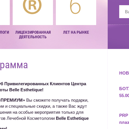
ЛОГИ
ЛИЦЕНЗИРОВАННАЯ
ЛЕТ НА РЫНКЕ
ДЕЯТЕЛЬНОСТЬ
грамма
НОВ
уб Привилегированных Клиентов Центра
БОТУ
соты
Belle Esthetique
!
55.0
«ПРЕМИУМ»
Вы сможете получать подарки,
и и специальные скидки, а также Вас ждут
ения на особые мероприятия только для
PRP
тов Лечебной Косметологии
Belle Esthetique
плаз
ями!